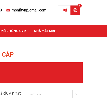
33
mbhfitvn@gmail.com
0
₫
C MỞ PHÒNG GYM
NHÀ MÁY MBH
O CẤP
uả duy nhất
Mới nhất