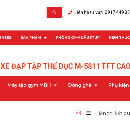
Liên hệ tư vấn: 0917.449.3
ITNESS
SẢN PHẨM
PHÒNG GYM ĐÃ SETUP
KIẾN THỨ
XE ĐẠP TẬP THỂ DỤC M-5811 TFT CA
Máy tập gym MBH
Dòng ghế
Phụ kiện
Hiển thị kết q