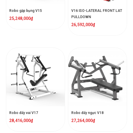
Robo gập bụng V15
V16 ISO-LATERAL FRONT LAT
PULLDOWN
25,248,000
₫
26,592,000
₫
Robo đẩy vai V17
Robo đẩy ngực V18
28,416,000
₫
27,264,000
₫