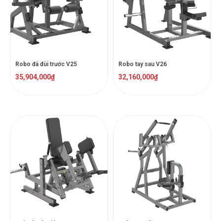
Robo đá đùi trước V25
Robo tay sau V26
35,904,000
₫
32,160,000
₫