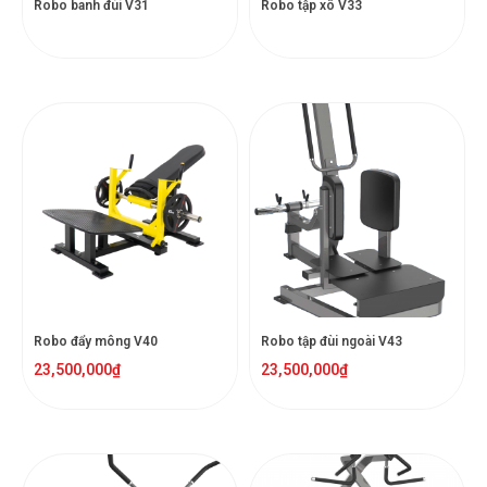
Robo banh đùi V31
Robo tập xô V33
Robo đẩy mông V40
Robo tập đùi ngoài V43
23,500,000
₫
23,500,000
₫