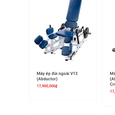
Máy ép đùi ngoài V13
Má
(Abductor)
(A
Cr
17,900,000
₫
17