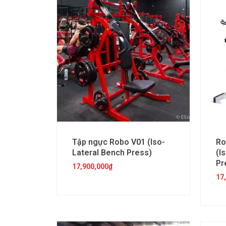
Tập ngực Robo V01 (Iso-
Ro
Lateral Bench Press)
(I
Pr
17,900,000
₫
17