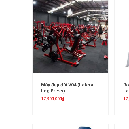
Máy đạp đùi V04 (Lateral
Ro
Leg Press)
La
17,900,000
₫
17