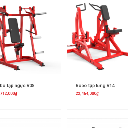
bo tập ngực V08
Robo tập lưng V14
,712,000
₫
22,464,000
₫