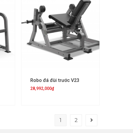
Robo đá đùi trước V23
28,992,000
₫
1
2