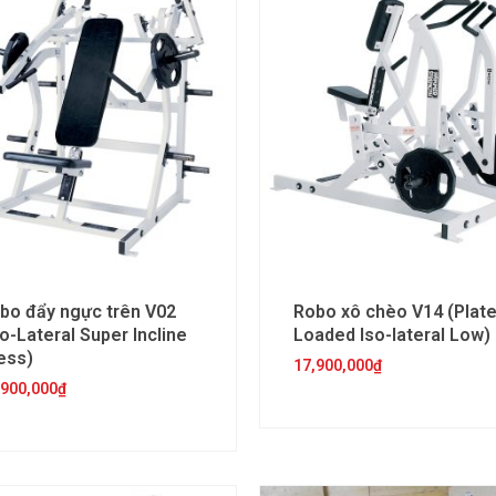
bo đẩy ngực trên V02
Robo xô chèo V14 (Plate
so-Lateral Super Incline
Loaded Iso-lateral Low)
ess)
17,900,000
₫
,900,000
₫