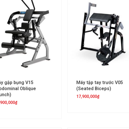
y gập bụng V15
Máy tập tay trước V05
bdominal Oblique
(Seated Biceps)
unch)
17,900,000
₫
,900,000
₫