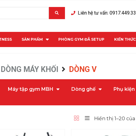
Liên hệ tư vấn: 0917.449.3
ITNESS
SẢN PHẨM
PHÒNG GYM ĐÃ SETUP
KIẾN THỨ
DÒNG MÁY KHỐI
DÒNG V
Máy tập gym MBH
Dòng ghế
Phụ kiện
Hiển thị 1–20 của