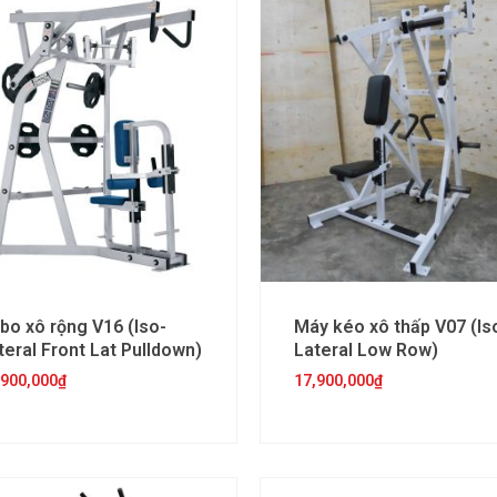
bo xô rộng V16 (Iso-
Máy kéo xô thấp V07 (Is
teral Front Lat Pulldown)
Lateral Low Row)
,900,000
₫
17,900,000
₫