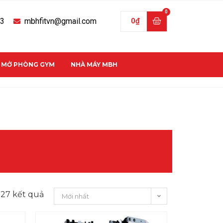
33
mbhfitvn@gmail.com
0
₫
C MỞ PHÒNG GYM
NHÀ MÁY MBH
 27 kết quả
Mới nhất