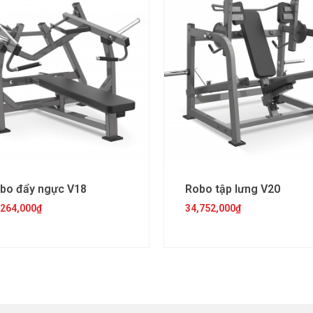
bo đẩy ngực V18
Robo tập lưng V20
,264,000
₫
34,752,000
₫