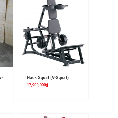
o-
Hack Squat (V-Squat)
17,900,000
₫