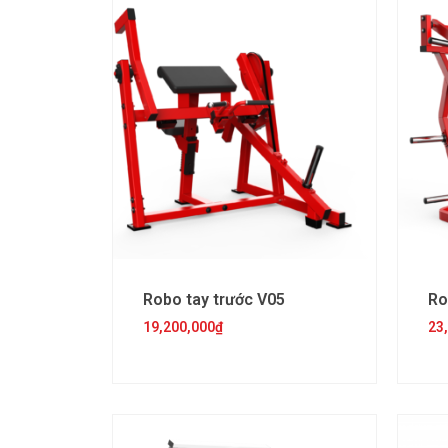
Robo tay trước V05
Ro
19,200,000
₫
23