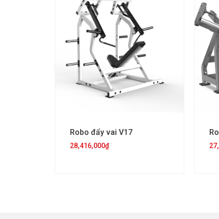
Robo đẩy vai V17
Ro
28,416,000
₫
27