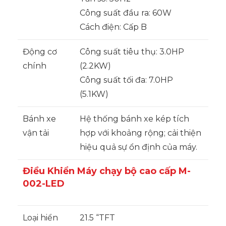
Công suất đầu ra: 60W
Cách điện: Cấp B
Động cơ
Công suất tiêu thụ: 3.0HP
chính
(2.2KW)
Công suất tối đa: 7.0HP
(5.1KW)
Bánh xe
Hệ thống bánh xe kép tích
vận tải
hợp với khoảng rộng; cải thiện
hiệu quả sự ổn định của máy.
Điều Khiển Máy chạy bộ cao cấp M-
002-LED
Loại hiển
21.5 “TFT