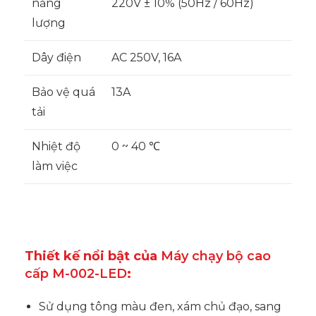
năng
220V ± 10% (50Hz / 60Hz)
lượng
Dây điện
AC 250V, 16A
Bảo vệ quá
13A
tải
Nhiệt độ
0 ~ 40 ℃
làm việc
Thiết kế nổi bật của
Máy chạy bộ cao
cấp M-002-LED
:
Sử dụng tông màu đen, xám chủ đạo, sang