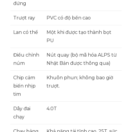
đứng
Trượt ray
PVC có độ bền cao
Lan có thể
Một khi được tạo thành bọt
PU
Điều chỉnh
Nút quay (bộ mã hóa ALPS từ
núm
Nhật Bản được thông qua)
Chip cảm
Khuôn phun; không bao giờ
biến nhịp
trượt.
tim
Dây đai
4.0T
chạy
Chạy bảng
Khả năng tải tĩnh cao, 25T, sức