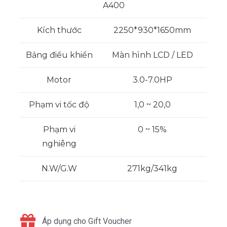
A400
Kích thước
2250*930*1650mm
Bảng điều khiển
Màn hình LCD / LED
Motor
3.0-7.0HP
Phạm vi tốc độ
1,0 ~ 20,0
Phạm vi
0 ~ 15%
nghiêng
N.W/G.W
271kg/341kg
Áp dụng cho Gift Voucher