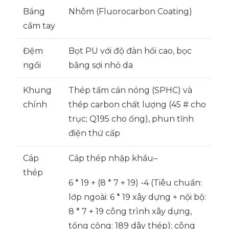
Báng
Nhôm (Fluorocarbon Coating)
cầm tay
Đệm
Bọt PU với độ đàn hồi cao, bọc
ngồi
bằng sợi nhỏ da
Khung
Thép tấm cán nóng (SPHC) và
chính
thép carbon chất lượng (45 # cho
trục; Q195 cho ống), phun tĩnh
điện thứ cấp
Cáp
Cáp thép nhập khẩu–
thép
6 * 19 + (8 * 7 + 19) -4 (Tiêu chuẩn:
lớp ngoài: 6 * 19 xây dựng + nội bộ:
8 * 7 + 19 công trình xây dựng,
tổng cộng: 189 dây thép); công