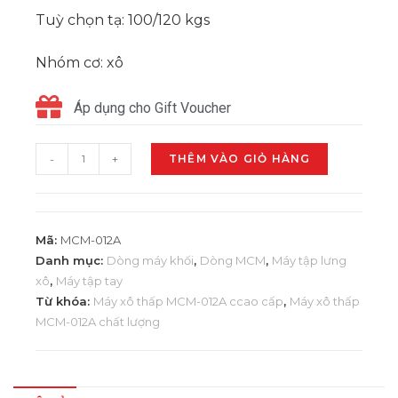
Tuỳ chọn tạ: 100/120 kgs
Nhóm cơ: xô
Áp dụng cho Gift Voucher
-
+
THÊM VÀO GIỎ HÀNG
Mã:
MCM-012A
Danh mục:
Dòng máy khối
,
Dòng MCM
,
Máy tập lưng
xô
,
Máy tập tay
Từ khóa:
Máy xô thấp MCM-012A ccao cấp
,
Máy xô thấp
MCM-012A chất lượng