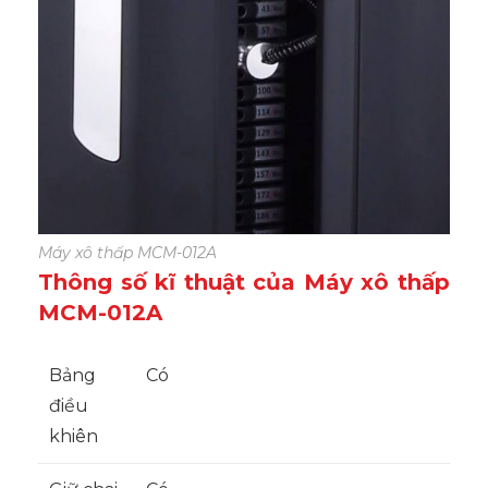
Máy xô thấp MCM-012A
Thông số kĩ thuật của Máy xô thấp
MCM-012A
Bảng
Có
điều
khiên