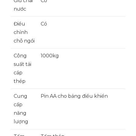
Giữ chai
Có
nước
Điều
Có
chỉnh
chỗ ngồi
Công
1000kg
suất tải
cáp
thép
Cung
Pin AA cho bảng điều khiển
cấp
năng
lượng