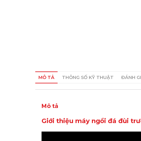
MÔ TẢ
THÔNG SỐ KỸ THUẬT
ĐÁNH GI
Mô tả
Giới thiệu máy ngồi đá đùi t