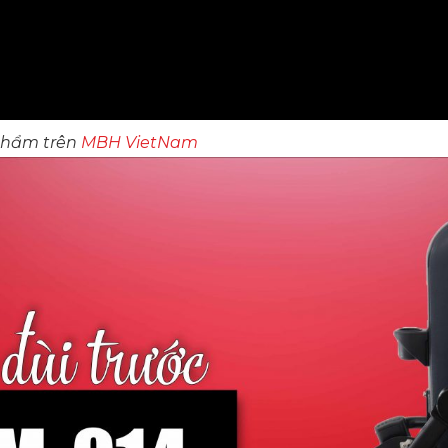
phẩm trên
MBH VietNam