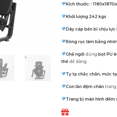
Kích thước: : 1180x1870
Khối lượng 242 kgs
Dây cáp bền bỉ chịu lực 
Ròng rọc làm bằng nhôm
Ghế ngồi
dùng
bọt PU ê
thế
dễ dàng
Ty tạ chắc chắn, mức t
Con lăn đệm chân
trang
Trang bị màn hình đếm s