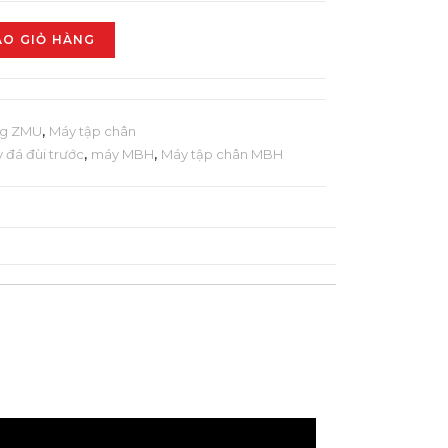
ÀO GIỎ HÀNG
g ZMU
,
Máy tập chân
 đá đùi trước
,
máy MBH
,
Máy tập chân MBH