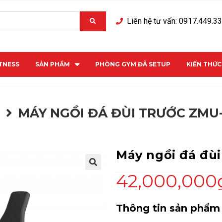
Liên hệ tư vấn: 0917.449.3
ITNESS
SẢN PHẨM
PHÒNG GYM ĐÃ SETUP
KIẾN THỨ
M
MÁY NGỒI ĐÁ ĐÙI TRƯỚC ZMU
Máy ngồi đá đùi
42,000,000
Thông tin sản phẩm