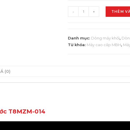
-
+
THÊM V
Danh mục:
Dòng máy khối
,
Dòn
Từ khóa:
Máy cao cấp MBH
,
Máy
Á (0)
rước T8MZM-014