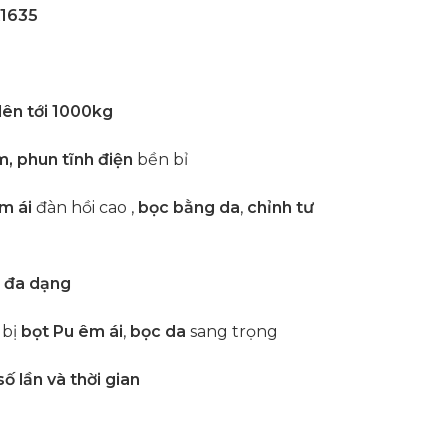
x1635
lên tới 1000kg
, phun tĩnh điện
bền bỉ
m ái
đàn hồi cao ,
bọc bằng da
,
chỉnh tư
ạ đa dạng
 bị
bọt Pu êm ái
,
bọc da
sang trọng
ố lần và thời gian