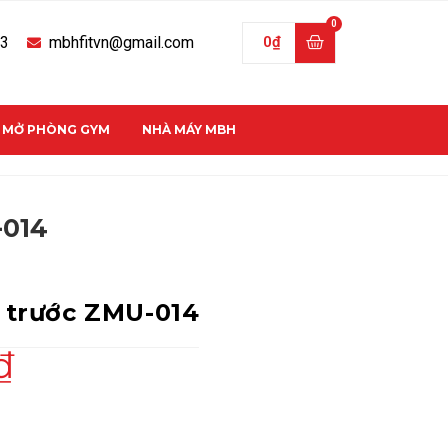
33
mbhfitvn@gmail.com
0
₫
C MỞ PHÒNG GYM
NHÀ MÁY MBH
-014
 trước ZMU-014
₫