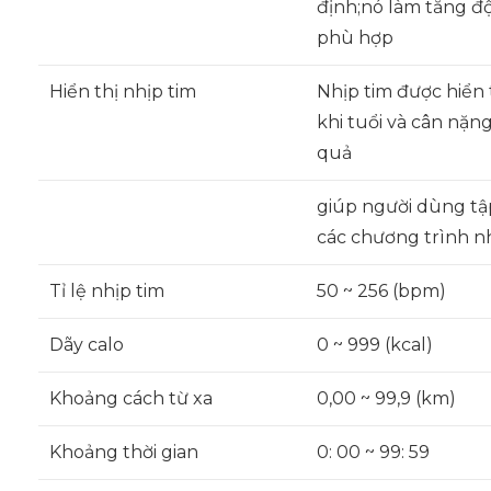
định;nó làm tăng độ
phù hợp
Hiển thị nhịp tim
Nhịp tim được hiển 
khi tuổi và cân nặn
quả
giúp người dùng tập
các chương trình 
Tỉ lệ nhịp tim
50 ~ 256 (bpm)
Dãy calo
0 ~ 999 (kcal)
Khoảng cách từ xa
0,00 ~ 99,9 (km)
Khoảng thời gian
0: 00 ~ 99: 59