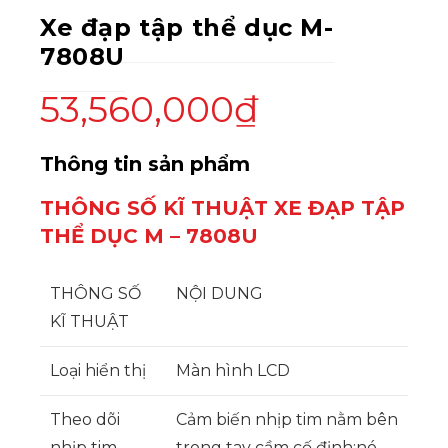
Xe đạp tập thể dục M-
7808U
53,560,000
₫
Thông tin sản phẩm
THÔNG SỐ KĨ THUẬT XE ĐẠP TẬP
THỂ DỤC M – 7808U
THÔNG SỐ
NỘI DUNG
KĨ THUẬT
Loại hiển thị
Màn hình LCD
Theo dõi
Cảm biến nhịp tim nằm bên
nhịp tim
trong tay cầm cố định;nó