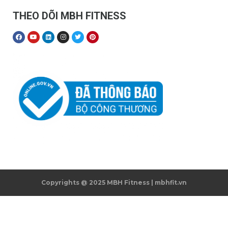
THEO DÕI MBH FITNESS
Copyrights @ 2025 MBH Fitness | mbhfit.vn