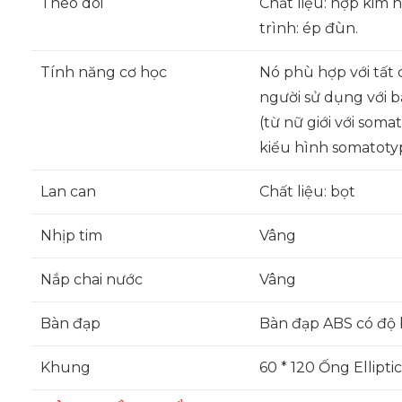
Theo dõi
Chất liệu: hợp kim
trình: ép đùn.
Tính năng cơ học
Nó phù hợp với tất 
người sử dụng với b
(từ nữ giới với soma
kiểu hình somatoty
Lan can
Chất liệu: bọt
Nhịp tim
Vâng
Nắp chai nước
Vâng
Bàn đạp
Bàn đạp ABS có độ 
Khung
60 * 120 Ống Ellipt