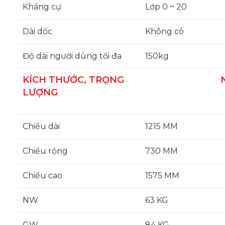
Kháng cự
Lớp 0 ~ 20
Dài dốc
Không có
Độ dài người dùng tối đa
150kg
KÍCH THƯỚC, TRỌNG
N
LƯỢNG
Chiều dài
1215 MM
Chiều rộng
730 MM
Chiều cao
1575 MM
NW
63 KG
GW
84 KG