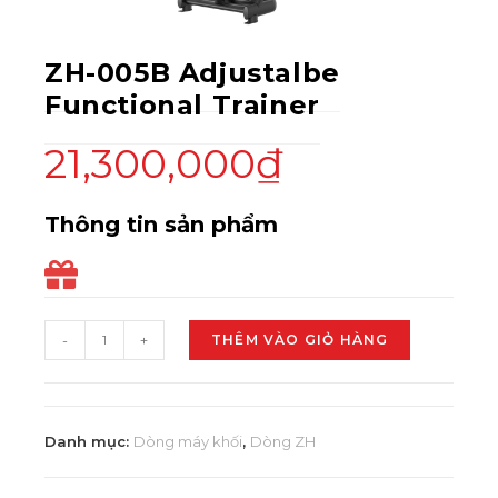
ZH-005B Adjustalbe
Functional Trainer
21,300,000
₫
Thông tin sản phẩm
-
+
THÊM VÀO GIỎ HÀNG
Danh mục:
Dòng máy khối
,
Dòng ZH