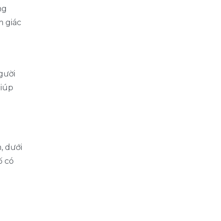
ng
m giác
gười
giúp
, dưới
ố có