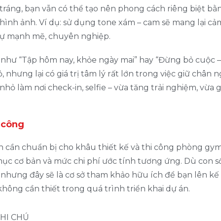
tráng, bạn vẫn có thể tạo nên phong cách riêng biệt bằ
hình ảnh. Ví dụ: sử dụng tone xám – cam sẽ mang lại cả
 sự mạnh mẽ, chuyên nghiệp.
g như “Tập hôm nay, khỏe ngày mai” hay “Đừng bỏ cuộc –
hưng lại có giá trị tâm lý rất lớn trong việc giữ chân n
nhỏ làm nơi check-in, selfie – vừa tăng trải nghiệm, vừa 
i công
 cần chuẩn bị cho khâu thiết kế và thi công phòng gym
 mục cơ bản và mức chi phí ước tính tương ứng. Dù con s
nhưng đây sẽ là cơ sở tham khảo hữu ích để bạn lên kế
không cần thiết trong quá trình triển khai dự án.
HI CHÚ