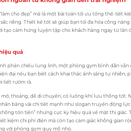
hôn ngoan từ không gian đến trải nghiệm
m cho đẹp” mà là một bài toán tối ưu tổng thể: tiết ki
sắc riêng. Thiết kế tốt sẽ giúp bạn tối đa hóa công năng
thời tạo cảm hứng luyện tập cho khách hàng ngay từ lần 
 hiệu quả
nh phản chiếu lung linh, một phòng gym bình dân vẫn 
ện đại nếu bạn biết cách khai thác ánh sáng tự nhiên, p
 tiết rườm rà.
mở, thoáng, dễ di chuyển, có luồng khí lưu thông tốt.
hấn bằng vài chi tiết mạnh như slogan truyền động lực
 không tốn tiền” nhưng cực kỳ hiệu quả về mặt thị giác. 
tiết kiệm chi phí điện mà còn tạo cảm giác không gian r
rọng với phòng gym quy mô nhỏ.