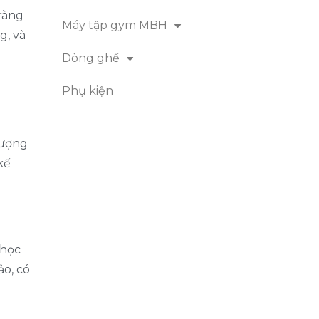
ràng
Máy tập gym MBH
g, và
Dòng ghế
Phụ kiện
tượng
kế
 học
ảo, có