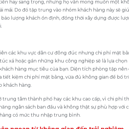
ắt tiền hay sang trọng, nhưng họ vẫn mong muốn một kh
hoải mái. Do đó tập trung vào nhóm khách hàng này sẽ gi
m bảo lượng khách ổn định, đồng thời xây dựng được lư
.
tiên các khu vực dân cư đông đúc nhưng chi phí mặt bằn
ý túc xá hoặc gần những khu công nghiệp sẽ là lựa chọn
 khách hàng mục tiêu của bạn. Diện tích phòng tập nên
 tiết kiệm chi phí mặt bằng, vừa đủ không gian để bố tr
ho khách hàng.
 trung tâm thành phố hay các khu cao cấp, vì chi phí t
năng ngân sách ban đầu và không thật sự phù hợp với c
hàng có mức thu nhập trung bình.