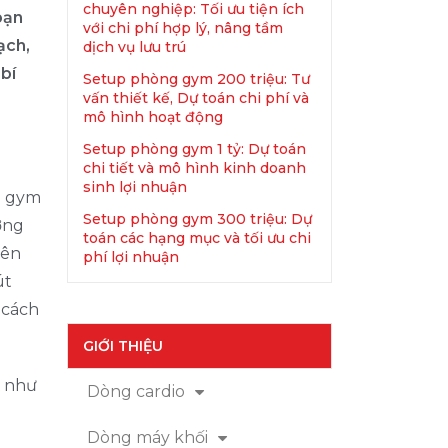
chuyên nghiệp: Tối ưu tiện ích
bạn
với chi phí hợp lý, nâng tầm
ạch,
dịch vụ lưu trú
bí
Setup phòng gym 200 triệu: Tư
vấn thiết kế, Dự toán chi phí và
mô hình hoạt động
Setup phòng gym 1 tỷ: Dự toán
chi tiết và mô hình kinh doanh
sinh lợi nhuận
g gym
Setup phòng gym 300 triệu: Dự
ờng
toán các hạng mục và tối ưu chi
iên
phí lợi nhuận
út
 cách
GIỚI THIỆU
ó như
Dòng cardio
Dòng máy khối