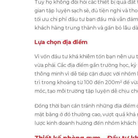
Tuy họ không đòi hỏi các thiết bị quá đ
gian tập luyện sạch sẽ, đủ tiện nghi và t
tối ưu chi phí đầu tư ban đầu mà vẫn đả
khách hàng trung thành và gắn bó lâu dài
Lựa chọn địa điểm
Vì vốn đầu tư khá khiêm tốn bạn nên ưu 
vừa phải. Các địa điểm gần trường học, k
thông minh vì dễ tiếp cận được với nhóm
trì trong khoảng từ 100 đến 200m² để vừa
móc, tạo môi trường tập luyện dễ chịu c
Đồng thời bạn cần tránh những địa điểm ở
mặt bằng ở đó thường cao, vượt quá khả 
lược kinh doanh hướng đến nhóm khách 