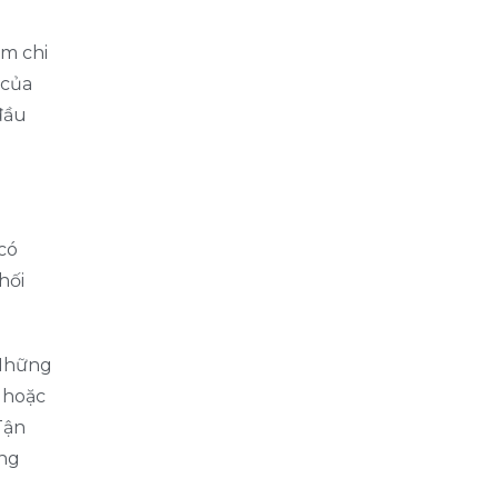
ệm chi
 của
đầu
có
hối
 Những
 hoặc
Tận
ộng