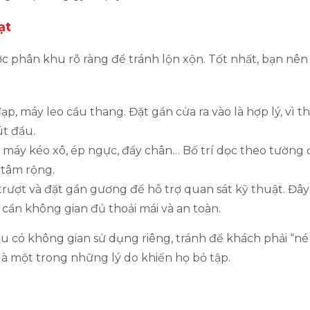
ạt
 phân khu rõ ràng để tránh lộn xộn. Tốt nhất, bạn nên 
p, máy leo cầu thang. Đặt gần cửa ra vào là hợp lý, vì 
út đầu.
máy kéo xô, ép ngực, đẩy chân… Bố trí dọc theo tường đ
 tâm rộng.
trượt và đặt gần gương để hỗ trợ quan sát kỹ thuật. Đâ
 cần không gian đủ thoải mái và an toàn.
ều có không gian sử dụng riêng, tránh để khách phải “né
 là một trong những lý do khiến họ bỏ tập.