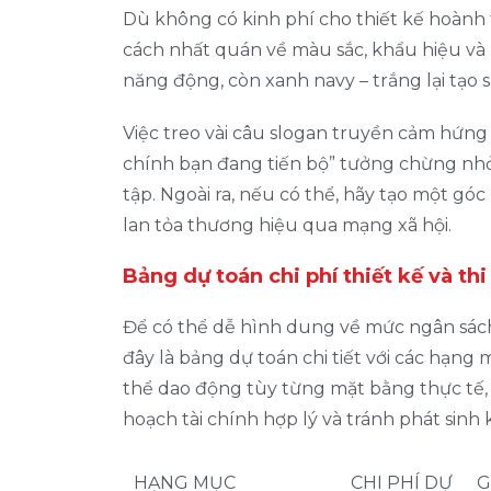
Dù không có kinh phí cho thiết kế hoành 
cách nhất quán về màu sắc, khẩu hiệu và 
năng động, còn xanh navy – trắng lại tạo
Việc treo vài câu slogan truyền cảm hứn
chính bạn đang tiến bộ” tưởng chừng nhỏ, n
tập. Ngoài ra, nếu có thể, hãy tạo một góc 
lan tỏa thương hiệu qua mạng xã hội.
Bảng dự toán chi phí thiết kế và th
Để có thể dễ hình dung về mức ngân sách
đây là bảng dự toán chi tiết với các hạng
thể dao động tùy từng mặt bằng thực tế, 
hoạch tài chính hợp lý và tránh phát sinh 
HẠNG MỤC
CHI PHÍ DỰ
G