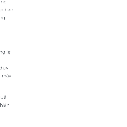
ông
úp bạn
ợng
g lại
 duy
í máy
huê
hiến