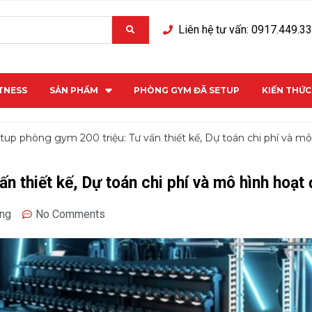
Liên hệ tư vấn: 0917.449.3
ITNESS
SẢN PHẨM
PHÒNG GYM ĐÃ SETUP
KIẾN THỨ
tup phòng gym 200 triệu: Tư vấn thiết kế, Dự toán chi phí và m
n thiết kế, Dự toán chi phí và mô hình hoạt
áng
No Comments