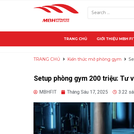
TRANG CHỦ
GIỚI THIỆU MBH F
TRANG CHỦ
Kiến thức mở phòng gym
Se
Setup phòng gym 200 triệu: Tư vấ
MBHFIT
Tháng Sáu 17, 2025
3:22 s