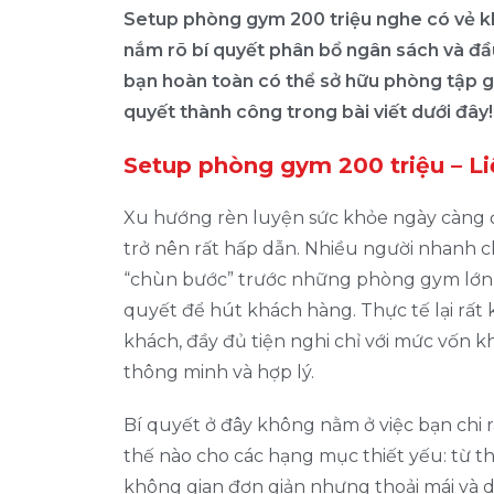
Setup phòng gym 200 triệu nghe có vẻ kh
nắm rõ bí quyết phân bổ ngân sách và đầu
bạn hoàn toàn có thể sở hữu phòng tập g
quyết thành công trong bài viết dưới đây!
Setup phòng gym 200 triệu – Li
Xu hướng rèn luyện sức khỏe ngày càng đ
trở nên rất hấp dẫn. Nhiều người nhanh c
“chùn bước” trước những phòng gym lớn vớ
quyết để hút khách hàng. Thực tế lại rấ
khách, đầy đủ tiện nghi chỉ với mức vốn 
thông minh và hợp lý.
Bí quyết ở đây không nằm ở việc bạn chi 
thế nào cho các hạng mục thiết yếu: từ th
không gian đơn giản nhưng thoải mái và d