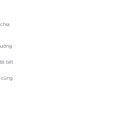
chia
thường
ể tiết
y cũng