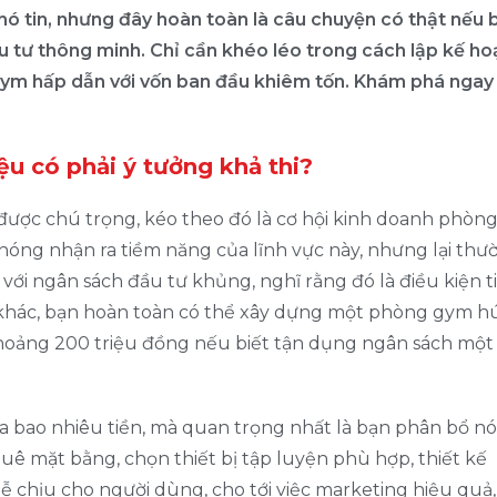
ó tin, nhưng đây hoàn toàn là câu chuyện có thật nếu 
 tư thông minh. Chỉ cần khéo léo trong cách lập kế ho
ym hấp dẫn với vốn ban đầu khiêm tốn. Khám phá ngay 
ệu có phải ý tưởng khả thi?
ược chú trọng, kéo theo đó là cơ hội kinh doanh phòn
hóng nhận ra tiềm năng của lĩnh vực này, nhưng lại thư
i ngân sách đầu tư khủng, nghĩ rằng đó là điều kiện t
t khác, bạn hoàn toàn có thể xây dựng một phòng gym h
khoảng 200 triệu đồng nếu biết tận dụng ngân sách một
ra bao nhiêu tiền, mà quan trọng nhất là bạn phân bổ n
uê mặt bằng, chọn thiết bị tập luyện phù hợp, thiết kế
ễ chịu cho người dùng, cho tới việc marketing hiệu quả,