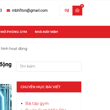
33
mbhfitvn@gmail.com
0
₫
C MỞ PHÒNG GYM
NHÀ MÁY MBH
ô hình hoạt động
 động
CHUYÊN MỤC BÀI VIẾT
Bài tập gym