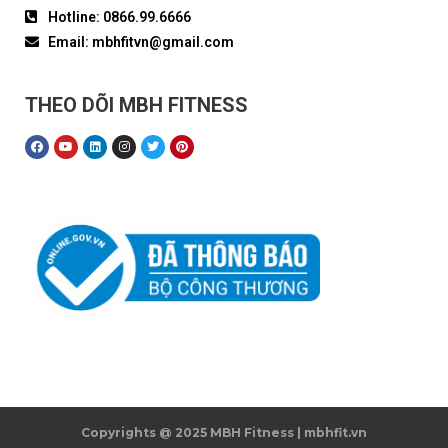
Hotline: 0866.99.6666
Email: mbhfitvn@gmail.com
THEO DÕI MBH FITNESS
Copyrights @ 2025 MBH Fitness | mbhfit.vn