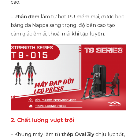
cao.
–
Phần đệm
làm từ bột PU mềm mại, được bọc
bằng da Nappa sang trọng, độ bền cao tạo
cảm giác êm ái, thoải mái khi tập luyện.
2. Chất lượng vượt trội
– Khung máy làm từ
thép Oval 3ly
chịu lực tốt,