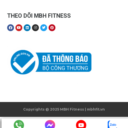
THEO DÕI MBH FITNESS
Copyrights @ 2025 MBH Fitness | mbhfit.vn