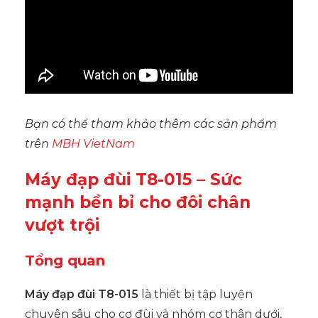
Bạn có thể tham khảo thêm các sản phẩm
trên
MBH VietNam
Máy đạp đùi T8-015 – Sức
mạnh bền bỉ cho đôi chân
vượt trội
Tổng quan
Máy đạp đùi T8-015
là thiết bị tập luyện
chuyên sâu cho cơ đùi và nhóm cơ thân dưới,