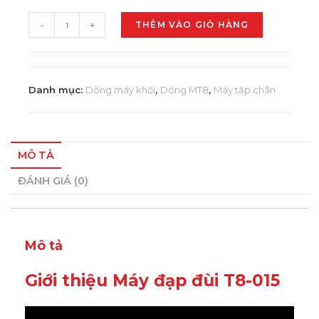
-
+
THÊM VÀO GIỎ HÀNG
Danh mục:
Dòng máy khối
,
Dòng MT8
,
Máy tập chân
MÔ TẢ
ĐÁNH GIÁ (0)
Mô tả
Giới thiệu Máy đạp đùi T8-015