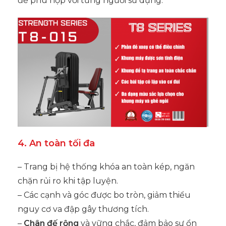
để phù hợp với từng người sử dụng.
4. An toàn tối đa
– Trang bị hệ thống khóa an toàn kép, ngăn
chặn rủi ro khi tập luyện.
– Các cạnh và góc được bo tròn, giảm thiểu
nguy cơ va đập gây thương tích.
–
Chân đế rộng
và vững chắc, đảm bảo sự ổn