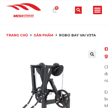
TRANG CHỦ
SẢN PHẨM
ROBO BAY VAI V37A
Đ
g
C
đ
n
E
b
k