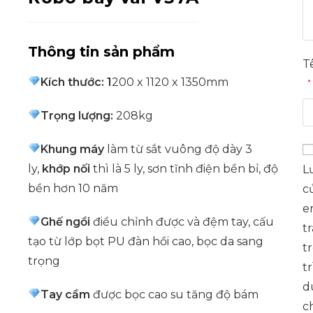
Thông tin sản phẩm
T
Kích thước: 1
200 x 1120 x 1350
mm
*
Trọng lượng:
208kg
Khung máy
làm từ sắt vuông độ dày 3
ly,
khớp nối
thì là 5 ly, sơn tĩnh điện bền bỉ, độ
L
bền hơn 10 năm
củ
e
Ghế ngồi
điều chỉnh được và đệm tay, cấu
t
tạo từ lớp bọt PU đàn hồi cao, bọc da sang
t
trọng
t
d
Tay cầm
được bọc cao su tăng độ bám
c