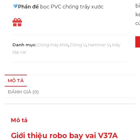
b
Phần đế
bọc PVC chống trầy xước
k
củ
Danh mục:
Dòng máy khối
,
Dòng V
,
Hammer V
,
Máy
tập vai
MÔ TẢ
ĐÁNH GIÁ (0)
Mô tả
Giới thiệu robo bay vai V37A