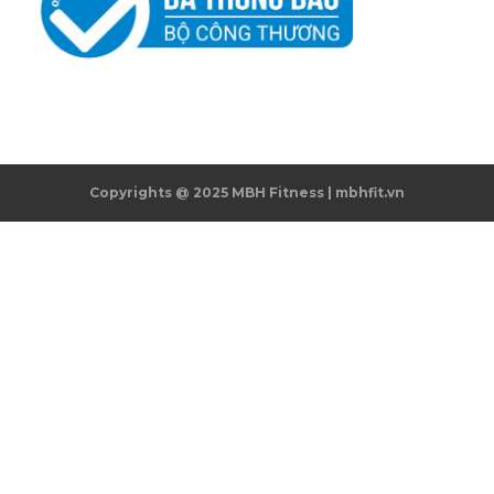
Copyrights @ 2025 MBH Fitness | mbhfit.vn