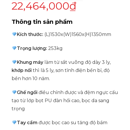
22,464,000
₫
Thông tin sản phẩm
Kích thước:
(L)1530x(W)1560x(H)1350mm
Trọng lượng:
253kg
Khung máy
làm từ sắt vuông độ dày 3 ly,
khớp nối
thì là 5 ly, sơn tĩnh điện bền bỉ, độ
bền hơn 10 năm.
Ghế ngồi
điều chỉnh được và đệm ngực cấu
tạo từ lớp bọt PU đàn hồi cao, bọc da sang
trọng
Tay cầm
được bọc cao su tăng độ bám