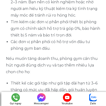
2–3 năm. Bạn nên có kinh nghiệm hoặc nhờ
người am hiểu kỹ thuật kiểm tra kỹ tình trạng
máy móc để tránh rủi ro hỏng hóc.
Tìm kiếm các đơn vị phân phối thiết bị phòng
gym có chính sách hỗ trợ trả góp 0%, bảo hành
thiết bị 5 năm và bảo trì trọn đời.
Các đơn vị phân phối có hỗ trợ vốn đầu tư
phòng gym ban đầu.
Nếu muốn tăng doanh thu, phòng gym cần thu
hút người dùng dịch vụ và tạo thêm nhiều lựa
chọn cho họ:
Thiết kế các gói tập như gói tập dài hạn từ 3–6
tháng có mức ưu đãi hấp dẫn, gói huấn luyện
PT cá nhân hoặc nhóm nhỏ, combo tập luyện
kết hợp thực đơn ăn uống khoa học,…
Gọi ngay
Messenger
Youtube
Zalo