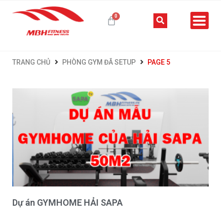
TRANG CHỦ
PHÒNG GYM ĐÃ SETUP
PAGE 5
Dự án GYMHOME HẢI SAPA