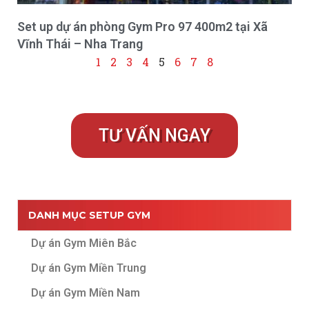
Set up dự án phòng Gym Pro 97 400m2 tại Xã
Vĩnh Thái – Nha Trang
1
2
3
4
5
6
7
8
TƯ VẤN NGAY
DANH MỤC SETUP GYM
Dự án Gym Miên Bắc
Dự án Gym Miền Trung
Dự án Gym Miền Nam