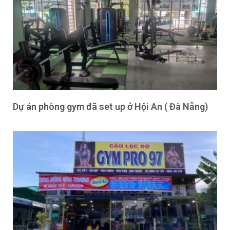
Dự án phòng gym đã set up ở Hội An ( Đà Nẵng)