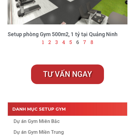
Setup phòng Gym 500m2, 1 tỷ tại Quảng Ninh
1
2
3
4
5
6
7
8
TƯ VẤN NGAY
DANH MỤC SETUP GYM
Dự án Gym Miên Bắc
Dự án Gym Miền Trung