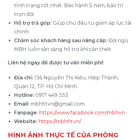
tình trạng tốt nhất. Bảo hành 5 năm, bảo trì
trọn đời
Hỗ trợ trả góp:
Giúp chủ đầu tư giảm áp lực tài
chính.
Chăm sóc khách hàng sau nâng cấp:
Đội ngũ
MBH luôn sẵn sàng hỗ trợ khi cần thiết.
Liên hệ ngay để được tư vấn miễn phí!
Địa chỉ:
136 Nguyễn Thị Kiểu, Hiệp Thành,
Quận 12, TP. Hồ Chí Minh
Hotline:
0917 449 333
Email:
mbhfitvn@gmail.com
Fanpage
:
https://www.facebook.com/mbhvn
Website:
https://mbhfit.vn/
HÌNH ẢNH THỰC TẾ CỦA PHÒNG