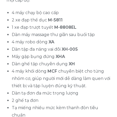
mọi cấp độ:
4 máy chạy bộ cao cấp
2 xe đạp thể dục
M-5811
1 xe đạp trượt tuyết
M-8808EL
Dàn máy massage thư giãn sau buổi tập
4 máy robo dòng
XA
Dàn tập đa năng vai đôi
XH-005
Máy gập bụng đứng
XHA
Dàn ghế tập chuyên dụng
XH
4 máy khối dòng
MCF
chuyên biệt cho từng
nhóm cơ, giúp người mới dễ dàng làm quen với
thiết bị và tập luyện đúng kỹ thuật.
Dàn tạ đơn đa mức trọng lượng
2 ghế tạ đơn
Tạ miếng nhiều mức kèm thanh đòn tiêu
chuẩn