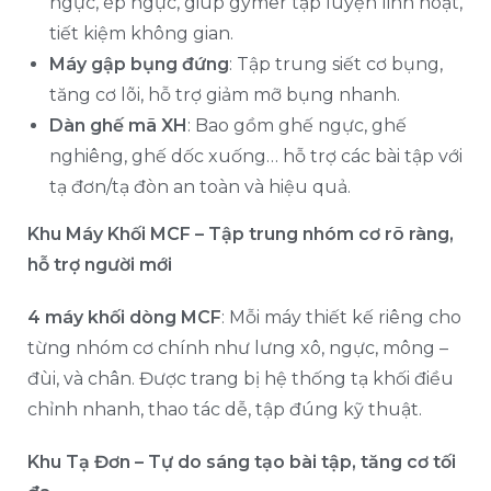
ngực, ép ngực, giúp gymer tập luyện linh hoạt,
tiết kiệm không gian.
Máy gập bụng đứng
: Tập trung siết cơ bụng,
tăng cơ lõi, hỗ trợ giảm mỡ bụng nhanh.
Dàn ghế mã XH
: Bao gồm ghế ngực, ghế
nghiêng, ghế dốc xuống… hỗ trợ các bài tập với
tạ đơn/tạ đòn an toàn và hiệu quả.
Khu Máy Khối MCF – Tập trung nhóm cơ rõ ràng,
hỗ trợ người mới
4 máy khối dòng MCF
: Mỗi máy thiết kế riêng cho
từng nhóm cơ chính như lưng xô, ngực, mông –
đùi, và chân. Được trang bị hệ thống tạ khối điều
chỉnh nhanh, thao tác dễ, tập đúng kỹ thuật.
Khu Tạ Đơn – Tự do sáng tạo bài tập, tăng cơ tối