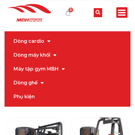
Dòng cardio
Dòng máy khối
Máy tập gym MBH
Dòng ghế
Phụ kiện