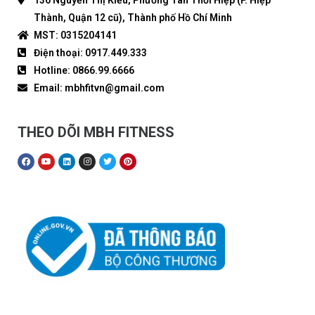
136 Nguyễn Thị Kiểu, Phường Tân Thới Hiệp (P. Hiệp
Thành, Quận 12 cũ), Thành phố Hồ Chí Minh
MST: 0315204141
Điện thoại: 0917.449.333
Hotline: 0866.99.6666
Email: mbhfitvn@gmail.com
THEO DÕI MBH FITNESS