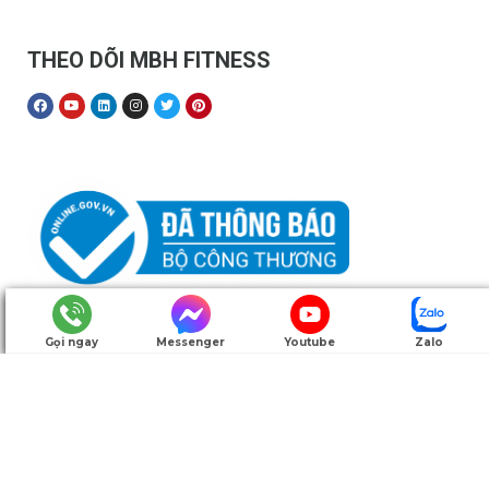
THEO DÕI MBH FITNESS
Gọi ngay
Messenger
Youtube
Zalo
Copyrights @ 2025 MBH Fitness | mbhfit.vn