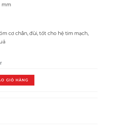
10 mm
m cơ chân, đùi, tốt cho hệ tim mạch,
quả
r
ÀO GIỎ HÀNG