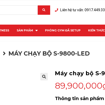
Liên hệ tư vấn: 0917.449.3
ITNESS
SẢN PHẨM
PHÒNG GYM ĐÃ SETUP
KIẾN THỨ
M
MÁY CHẠY BỘ S-9800-LED
Máy chạy bộ S-
89,900,000
Thông tin sản phẩm