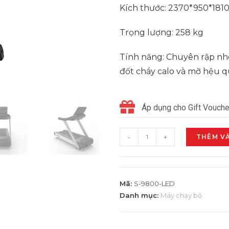
Kích thước: 2370*950*18
Trọng lượng: 258 kg
Tính năng: Chuyên rập nhó
đốt cháy calo và mỡ hệu 
Áp dụng cho Gift Vouche
-
+
THÊM V
Mã:
S-9800-LED
Danh mục:
Máy chạy bộ