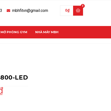
33
mbhfitvn@gmail.com
0
₫
C MỞ PHÒNG GYM
NHÀ MÁY MBH
9800-LED
₫