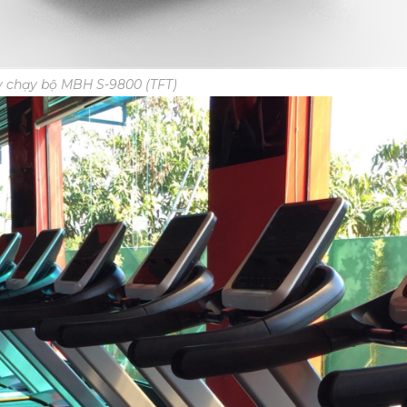
 chạy bộ MBH S-9800 (TFT)