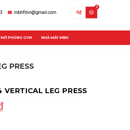
33
mbhfitvn@gmail.com
0
₫
C MỞ PHÒNG GYM
NHÀ MÁY MBH
EG PRESS
4 VERTICAL LEG PRESS
₫