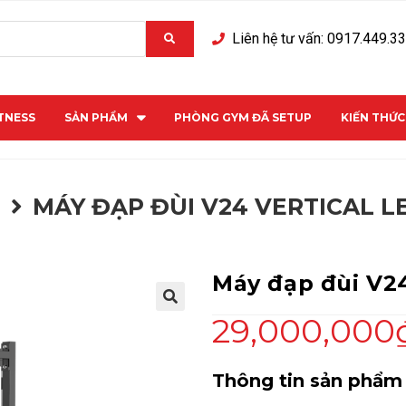
Liên hệ tư vấn: 0917.449.3
ITNESS
SẢN PHẨM
PHÒNG GYM ĐÃ SETUP
KIẾN THỨ
M
MÁY ĐẠP ĐÙI V24 VERTICAL L
Máy đạp đùi V2
29,000,000
Thông tin sản phẩm