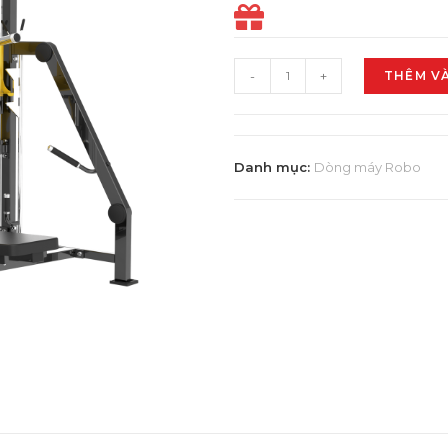
-
+
THÊM V
Danh mục:
Dòng máy Robo