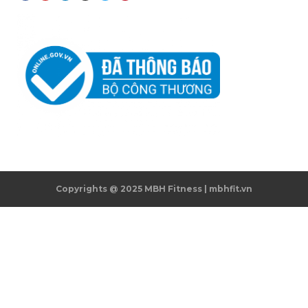
Copyrights @ 2025 MBH Fitness | mbhfit.vn