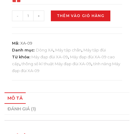
-
+
THÊM VÀO GIỎ HÀNG
Mã:
XA-09
Danh mục:
Dòng XA
,
Máy tập chân
,
Máy tập đùi
Từ khóa:
Máy đạp đùi XA-09
,
Máy đạp đùi XA-09 cao
cấp
,
thông số kĩ thuật Máy đạp đùi XA-09
,
tính năng Máy
đạp đùi XA-09
MÔ TẢ
ĐÁNH GIÁ (1)