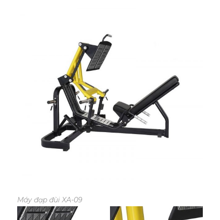
Máy đạp đùi XA-09