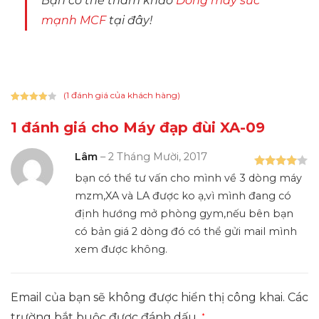
Bạn có thể tham khảo
Dòng máy sức
mạnh MCF
tại đây!
(
1
đánh giá của khách hàng)
4.00
1
trên
5 dựa trên
1 đánh giá cho
Máy đạp đùi XA-09
đánh giá
Lâm
–
2 Tháng Mười, 2017
Được xếp
bạn có thể tư vấn cho mình về 3 dòng máy
hạng
4
5
mzm,XA và LA được ko ạ,vì mình đang có
sao
định hướng mở phòng gym,nếu bên bạn
có bản giá 2 dòng đó có thể gửi mail mình
xem được không.
Email của bạn sẽ không được hiển thị công khai.
Các
trường bắt buộc được đánh dấu
*