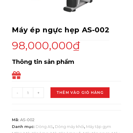
Máy ép ngực hẹp AS-002
98,000,000
₫
Thông tin sản phẩm
-
+
THÊM VÀO GIỎ HÀNG
Mã:
AS-002
Danh mục:
Dòng AS
,
Dòng máy khối
,
Máy tập gym