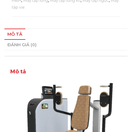
MBH
,
Máy tập lưng
,
Máy tập lưng xô
,
Máy tập ngực
,
Máy
tập vai
MÔ TẢ
ĐÁNH GIÁ (0)
Mô tả