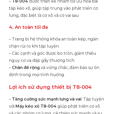
–
T8-004
được thiết kế nhằm tối ưu hóa bài
tập kéo xô, giúp tập trung vào phát triển cơ
lưng, đặc biệt là cơ xô và cơ vai sau
4. An toàn tối đa
– Trang bị hệ thống khóa an toàn kép, ngăn
chặn rủi ro khi tập luyện.
– Các cạnh và góc được bo tròn, giảm thiểu
nguy cơ va đập gây thương tích.
–
Chân đế rộng
và vững chắc, đảm bảo sự ổn
định trong mọi tình huống.
Lợi ích sử dụng thiết bị T8-004
–
Tăng cường sức mạnh lưng và vai
: Tập luyện
với
Máy kéo xô T8-004
giúp phát triển cơ xô
và các nhóm cơ lưng, cải thiện sức mạnh và sự