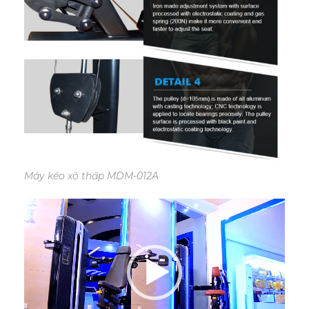
Máy kéo xô thấp MDM-012A
Trình
chơi
Video