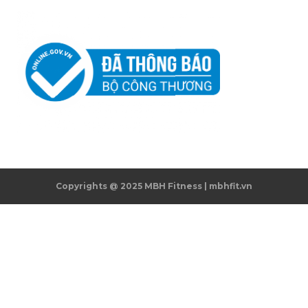
Copyrights @ 2025 MBH Fitness | mbhfit.vn