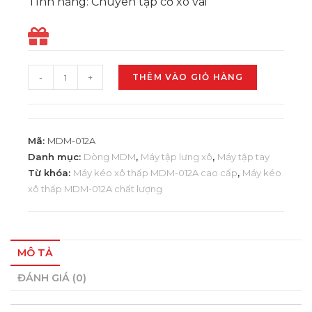
Tính năng: Chuyên tập cơ xô vai
-
+
THÊM VÀO GIỎ HÀNG
Mã:
MDM-012A
Danh mục:
Dòng MDM
,
Máy tập lưng xô
,
Máy tập tay
Từ khóa:
Máy kéo xô thấp MDM-012A cao cấp
,
Máy kéo
xô thấp MDM-012A chất lượng
MÔ TẢ
ĐÁNH GIÁ (0)