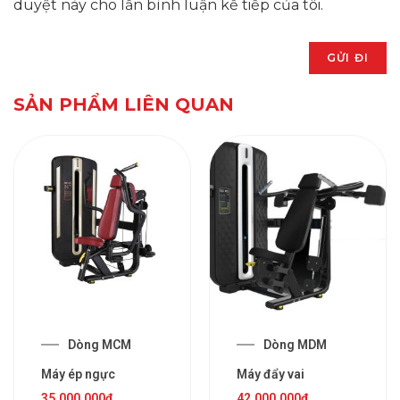
duyệt này cho lần bình luận kế tiếp của tôi.
SẢN PHẨM LIÊN QUAN
Dòng MCM
Dòng MDM
Máy ép ngực
Máy đẩy vai
35,000,000
₫
42,000,000
₫