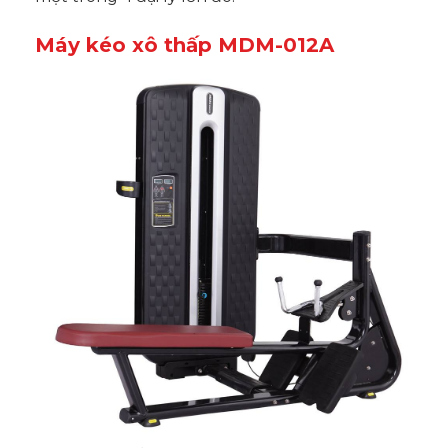
Máy kéo xô thấp MDM-012A