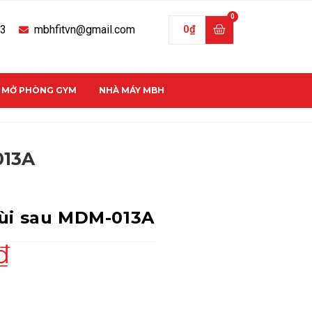
33
mbhfitvn@gmail.com
0
₫
C MỞ PHÒNG GYM
NHÀ MÁY MBH
013A
ùi sau MDM-013A
₫