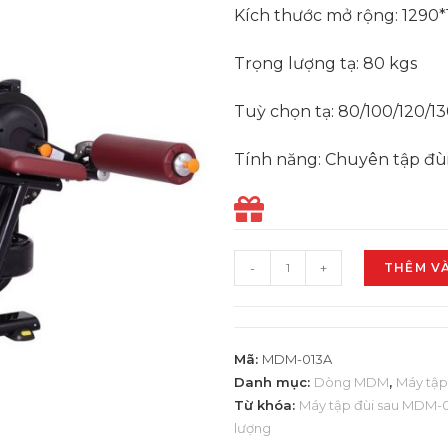
Kích thước mở rộng: 1290
Trọng lượng tạ: 80 kgs
Tuỳ chọn tạ: 80/100/120/13
Tính năng: Chuyên tập đùi
-
+
THÊM V
Mã:
MDM-013A
Danh mục:
Dòng MDM
,
Máy tập
Từ khóa:
Máy tập đùi sau MDM-
lượng