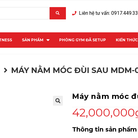
Liên hệ tư vấn: 0917.449.3
ITNESS
SẢN PHẨM
PHÒNG GYM ĐÃ SETUP
KIẾN THỨ
M
MÁY NẰM MÓC ĐÙI SAU MDM-
Máy nằm móc đ
42,000,000
Thông tin sản phẩm