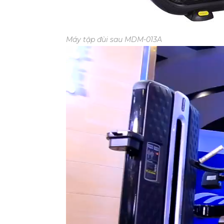
Máy tập đùi sau MDM-013A
Trình
chơi
Video