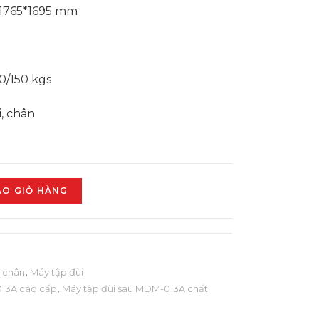
*1765*1695 mm
0/150 kgs
, chân
ÀO GIỎ HÀNG
 chân
,
Máy tập đùi
013A cao cấp
,
Máy tập đùi sau MDM-013A chất