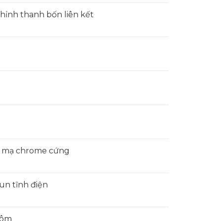
chỉnh thanh bốn liên kết
, mạ chrome cứng
n tĩnh điện
hôm