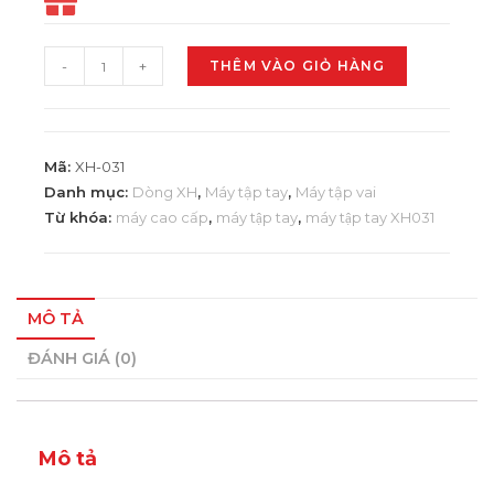
-
+
THÊM VÀO GIỎ HÀNG
Mã:
XH-031
Danh mục:
Dòng XH
,
Máy tập tay
,
Máy tập vai
Từ khóa:
máy cao cấp
,
máy tập tay
,
máy tập tay XH031
MÔ TẢ
ĐÁNH GIÁ (0)
Mô tả