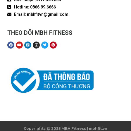
Hotline: 0866.99.6666
Email: mbhfitvn@gmail.com
THEO DÕI MBH FITNESS
Copyrights @ 2025 MBH Fitness | mbhfit.vn