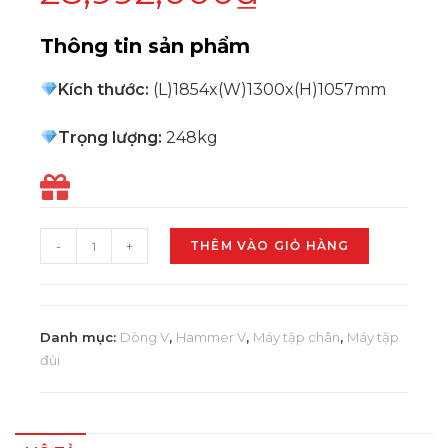
Thông tin sản phẩm
Kích thước:
(L)1854x(W)1300x(H)1057mm
Trọng lượng:
248kg
-
+
THÊM VÀO GIỎ HÀNG
Danh mục:
Dòng V
,
Hammer V
,
Máy tập chân
,
Máy tập
đùi