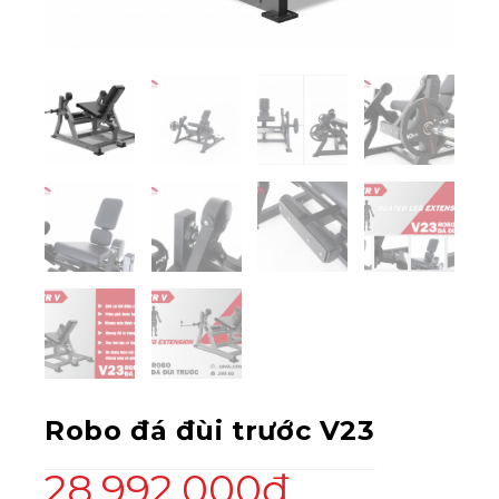
Robo đá đùi trước V23
28,992,000
₫