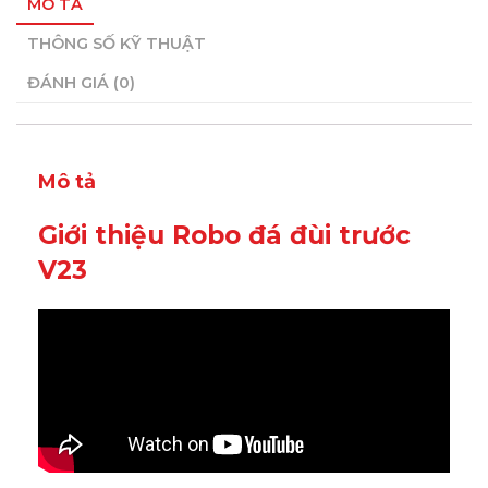
MÔ TẢ
THÔNG SỐ KỸ THUẬT
ĐÁNH GIÁ (0)
Mô tả
Giới thiệu Robo đá đùi trước
V23