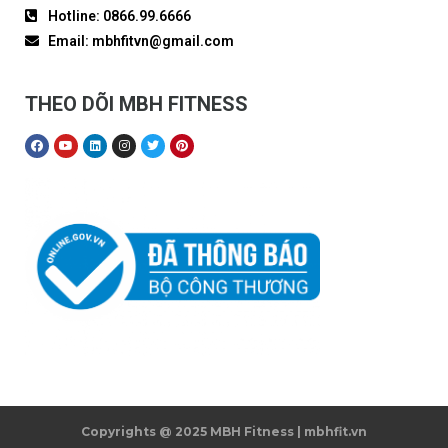
Hotline: 0866.99.6666
Email: mbhfitvn@gmail.com
THEO DÕI MBH FITNESS
Copyrights @ 2025 MBH Fitness | mbhfit.vn