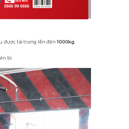
u được tải trọng lên đến
1000kg
.
ền bỉ.