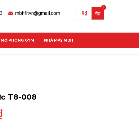
33
mbhfitvn@gmail.com
0
₫
C MỞ PHÒNG GYM
NHÀ MÁY MBH
ực T8-008
₫