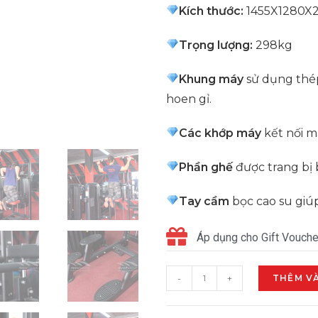
Kích thước:
1455X1280X
Trọng lượng:
298kg
Khung máy
sử dụng thép
hoen gỉ.
Các khớp máy
kết nối m
Phần ghế
được trang bị 
Tay cầm
bọc cao su giú
Áp dụng cho Gift Vouche
-
+
THÊM V