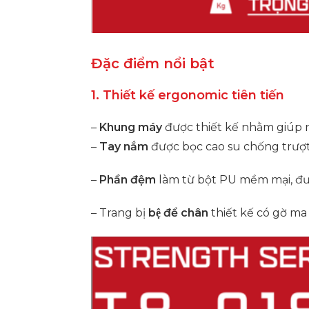
Đặc điểm nổi bật
1. Thiết kế ergonomic tiên tiến
–
Khung máy
được thiết kế nhằm giúp ng
–
Tay nắm
được bọc cao su chống trượt, 
–
Phần đệm
làm từ bột PU mềm mại, đượ
– Trang bị
bệ để chân
thiết kế có gờ ma