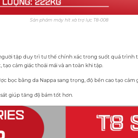
Sản phẩm máy hít xà trợ lực T8-008
ười tập duy trì tư thế chính xác trong suốt quá trình 
tạo cảm giác thoải mái và an toàn khi tập.
c bọc bằng da Nappa sang trọng, độ bền cao tạo cảm giá
 sát giúp tăng độ bám tốt hơn.