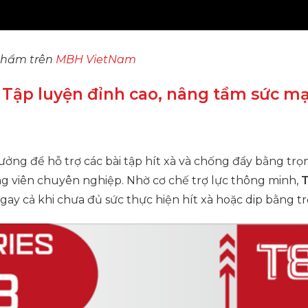
phẩm trên
MBH VietNam
 – Tập luyện đỉnh cao, nâng tầm sức m
ý tưởng để hỗ trợ các bài tập hít xà và chống đẩy bằng 
g viên chuyên nghiệp. Nhờ cơ chế trợ lực thông minh,
ngay cả khi chưa đủ sức thực hiện hít xà hoặc dip bằng t