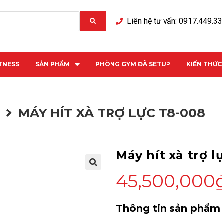
Liên hệ tư vấn: 0917.449.3
ITNESS
SẢN PHẨM
PHÒNG GYM ĐÃ SETUP
KIẾN THỨ
M
MÁY HÍT XÀ TRỢ LỰC T8-008
Máy hít xà trợ l
45,500,000
Thông tin sản phẩm