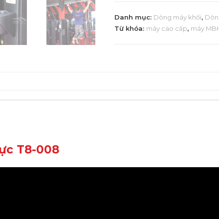
Danh mục:
Dòng máy khối
,
Dòn
Từ khóa:
máy cao cấp
,
máy MB
lực T8-008