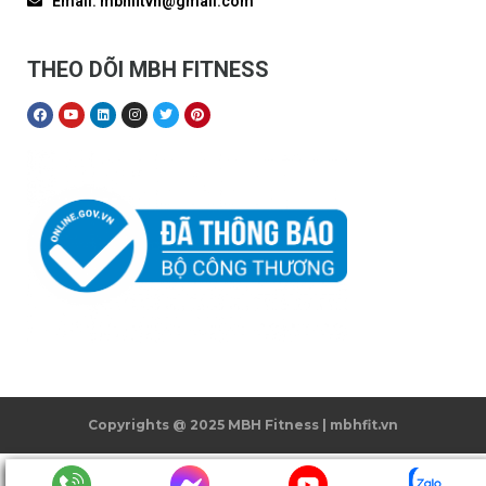
Email: mbhfitvn@gmail.com
THEO DÕI MBH FITNESS
Copyrights @ 2025 MBH Fitness | mbhfit.vn