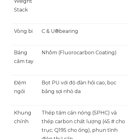
Weight
Stack
Vòng bi
C & U®bearing
Báng
Nhôm (Fluorocarbon Coating)
cầm tay
Đệm
Bọt PU với độ đàn hồi cao, bọc
ngồi
bằng sợi nhỏ da
Khung
Thép tấm cán nóng (SPHC) và
chính
thép carbon chất lượng (45 # cho
trục; Q195 cho ống), phun tĩnh
điện thứ cấp