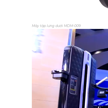
Máy tập lưng dưới MDM-009
Trình
chơi
Video