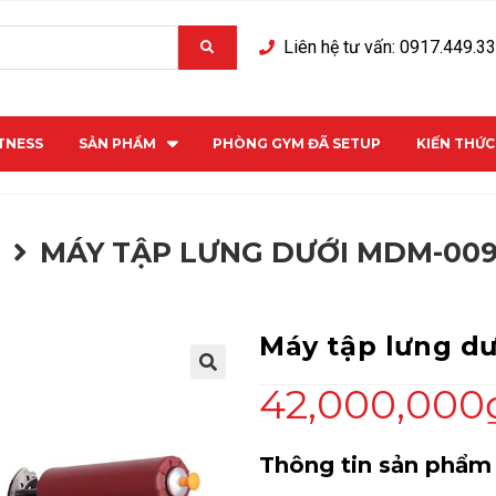
Liên hệ tư vấn: 0917.449.3
ITNESS
SẢN PHẨM
PHÒNG GYM ĐÃ SETUP
KIẾN THỨ
M
MÁY TẬP LƯNG DƯỚI MDM-00
Máy tập lưng d
42,000,000
Thông tin sản phẩm