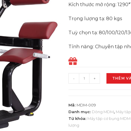
Kích thước mở rộng: 1290
Trọng lượng tạ: 80 kgs
Tuỳ chọn tạ: 80/100/120/13
Tính năng: Chuyên tập nh
-
+
THÊM V
Mã:
MDM-009
Danh mục:
Dòng MDM
,
Máy tậ
Từ khóa:
Máy tập cơ bụng MDM
lượng