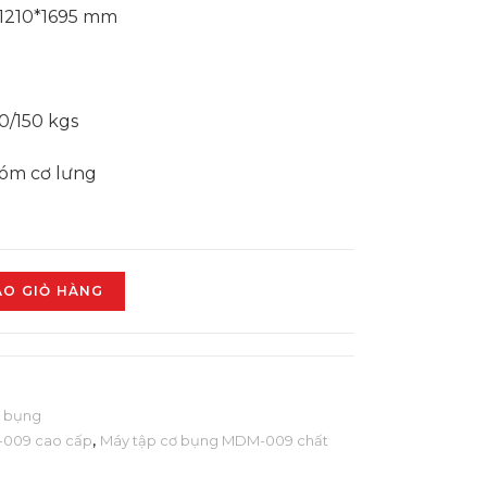
*1210*1695 mm
0/150 kgs
óm cơ lưng
ÀO GIỎ HÀNG
p bụng
-009 cao cấp
,
Máy tập cơ bụng MDM-009 chất