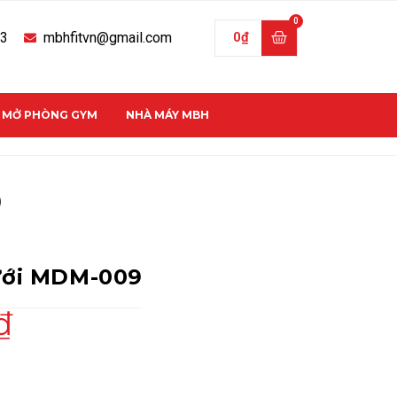
33
mbhfitvn@gmail.com
0
₫
C MỞ PHÒNG GYM
NHÀ MÁY MBH
9
ưới MDM-009
₫