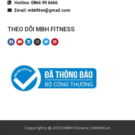
Hotline: 0866.99.6666
Email: mbhfitvn@gmail.com
THEO DÕI MBH FITNESS
Copyrights @ 2025 MBH Fitness | mbhfit.vn