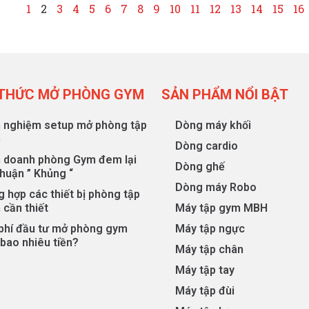
1
2
3
4
5
6
7
8
9
10
11
12
13
14
15
16
 THỨC MỞ PHÒNG GYM
SẢN PHẨM NỔI BẬT
h nghiệm setup mở phòng tập
Dòng máy khối
m
Dòng cardio
h doanh phòng Gym đem lại
Dòng ghế
nhuận ” Khủng “
Dòng máy Robo
 hợp các thiết bị phòng tập
 cần thiết
Máy tập gym MBH
 phí đầu tư mở phòng gym
Máy tập ngực
bao nhiêu tiền?
Máy tập chân
Máy tập tay
Máy tập đùi