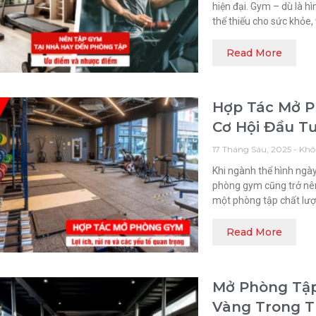
hiện đại. Gym – dù là h
thể thiếu cho sức khỏe,
Read More
Hợp Tác Mở P
Cơ Hội Đầu T
17 Tháng Sáu, 2025
Khô
Khi ngành thể hình ngà
phòng gym cũng trở nên
một phòng tập chất lượ
Read More
Mở Phòng Tập
Vàng Trong T