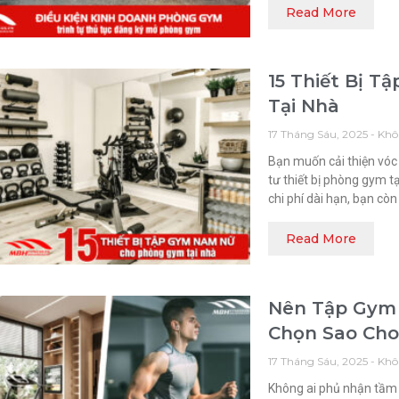
Read More
15 Thiết Bị 
Tại Nhà
17 Tháng Sáu, 2025
Khô
Bạn muốn cải thiện vó
tư thiết bị phòng gym tạ
chi phí dài hạn, bạn cò
Read More
Nên Tập Gym 
Chọn Sao Ch
17 Tháng Sáu, 2025
Khô
Không ai phủ nhận tầm q