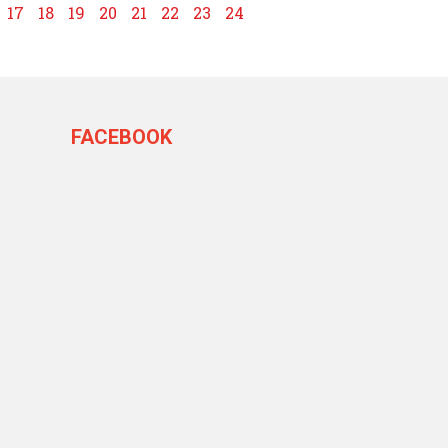
17
18
19
20
21
22
23
24
FACEBOOK