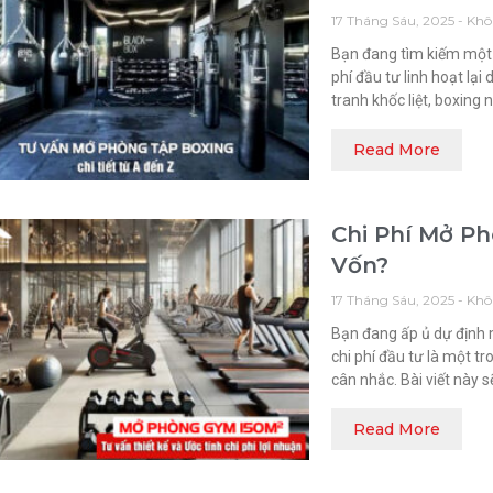
17 Tháng Sáu, 2025
Khô
Bạn đang tìm kiếm một 
phí đầu tư linh hoạt lại
tranh khốc liệt, boxing 
Read More
Chi Phí Mở P
Vốn?
17 Tháng Sáu, 2025
Khô
Bạn đang ấp ủ dự định
chi phí đầu tư là một 
cân nhắc. Bài viết này 
Read More