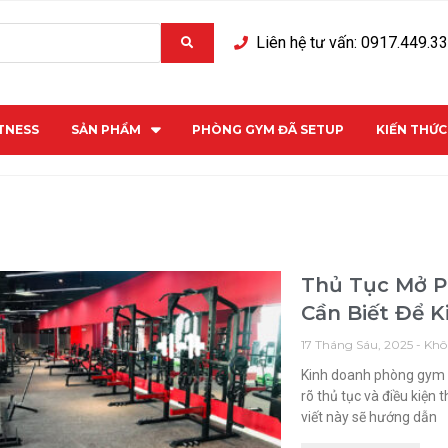
Liên hệ tư vấn: 0917.449.3
ITNESS
SẢN PHẨM
PHÒNG GYM ĐÃ SETUP
KIẾN THỨ
Thủ Tục Mở P
Cần Biết Để 
17 Tháng Sáu, 2025
Khô
Kinh doanh phòng gym 
rõ thủ tục và điều kiện 
viết này sẽ hướng dẫn