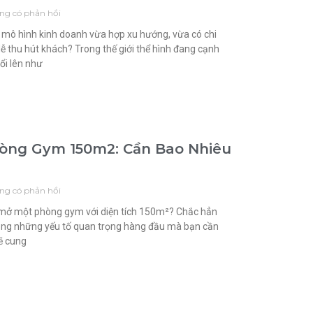
ng có phản hồi
mô hình kinh doanh vừa hợp xu hướng, vừa có chi
 dễ thu hút khách? Trong thế giới thể hình đang cạnh
nổi lên như
hòng Gym 150m2: Cần Bao Nhiêu
ng có phản hồi
 mở một phòng gym với diện tích 150m²? Chắc hẳn
trong những yếu tố quan trọng hàng đầu mà bạn cần
sẽ cung