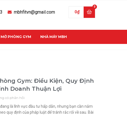
33
mbhfitvn@gmail.com
0
₫
C MỞ PHÒNG GYM
NHÀ MÁY MBH
hòng Gym: Điều Kiện, Quy Định
Kinh Doanh Thuận Lợi
ng có phản hồi
đang là lĩnh vực đầu tư hấp dẫn, nhưng bạn cần nắm
theo quy định của pháp luật để tránh rắc rối về sau. Bài