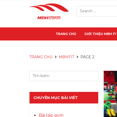
TRANG CHỦ
GIỚI THIỆU MBH F
TRANG CHỦ
MBHFIT
PAGE 2
CHUYÊN MỤC BÀI VIẾT
Bài tập gym